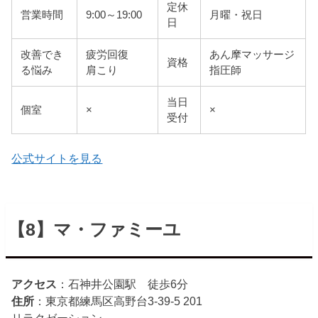
定休
営業時間
9:00～19:00
月曜・祝日
日
改善でき
疲労回復
あん摩マッサージ
資格
る悩み
肩こり
指圧師
当日
個室
×
×
受付
公式サイトを見る
【8】マ・ファミーユ
アクセス
：石神井公園駅 徒歩6分
住所
：東京都練馬区高野台3-39-5 201