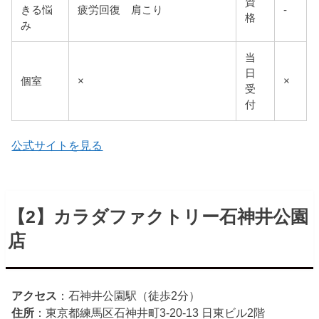
資
きる悩
疲労回復 肩こり
-
格
み
当
日
個室
×
×
受
付
公式サイトを見る
【2】カラダファクトリー石神井公園
店
アクセス
：石神井公園駅（徒歩2分）
住所
：東京都練馬区石神井町3-20-13 日東ビル2階