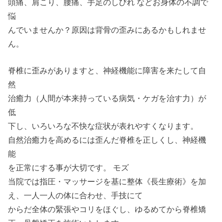
頭痛、肩こり、腰痛、手足のしびれ などお身体の不調で
悩
んでいませんか？原因は背骨の歪みにあるかもしれませ
ん。
脊椎に歪みがありますと、神経機能に障害を来たして自
然
治癒力（人間が本来持っている病気・ケガを治す力）が
低
下し、いろいろな不快な症状が表れやすくなります。
自然治癒力を高めるには歪んだ脊椎を正しくし、神経機
能
を正常にする事が大切です。 モズ
当院では指圧・マッサージを基に整体《長生療術》を加
え、一人一人の体に合わせ、手技にて
からだ全体の緊張やコリをほぐし、ゆるめてから脊椎矯