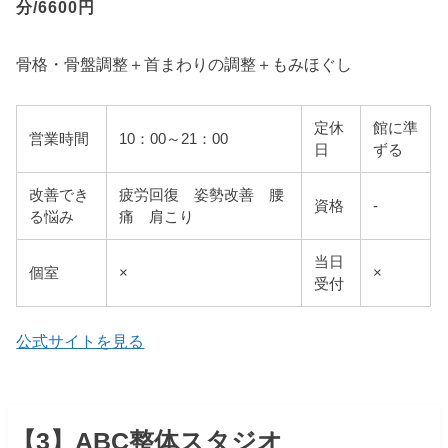
分/6600円
骨格・骨盤調整＋首まわりの調整＋もみほぐし
定休
館に準
営業時間
10：00～21：00
日
ずる
改善でき
疲労回復 姿勢改善 腰
資格
-
る悩み
痛 肩こり
当日
個室
×
×
受付
公式サイトを見る
【3】ABC整体スタジオ