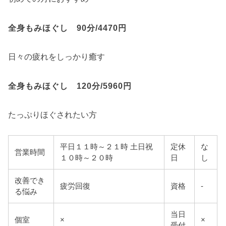
全身もみほぐし 90分/4470円
日々の疲れをしっかり癒す
全身もみほぐし 120分/5960円
たっぷりほぐされたい方
平日１１時～２１時 土日祝
定休
な
営業時間
１０時～２０時
日
し
改善でき
疲労回復
資格
-
る悩み
当日
個室
×
×
受付