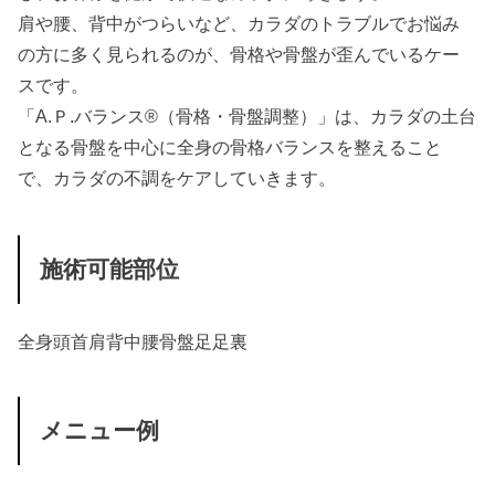
肩や腰、背中がつらいなど、カラダのトラブルでお悩み
の方に多く見られるのが、骨格や骨盤が歪んでいるケー
スです。
「A.Ｐ.バランス®（骨格・骨盤調整）」は、カラダの土台
となる骨盤を中心に全身の骨格バランスを整えること
で、カラダの不調をケアしていきます。
施術可能部位
全身
頭
首
肩
背中
腰
骨盤
足
足裏
メニュー例