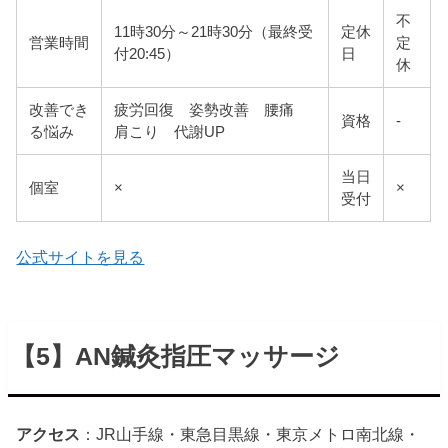
不
11時30分～21時30分（最終受
定休
営業時間
定
付20:45）
日
休
改善でき
疲労回復 姿勢改善 腰痛
資格
-
る悩み
肩こり 代謝UP
当日
個室
×
×
受付
公式サイトを見る
【5】AN鍼灸指圧マッサージ
アクセス
：JR山手線・東急目黒線・東京メトロ南北線・