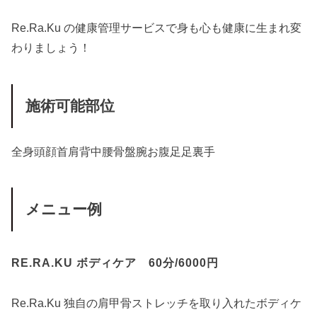
Re.Ra.Ku の健康管理サービスで身も心も健康に生まれ変
わりましょう！
施術可能部位
全身
頭
顔
首
肩
背中
腰
骨盤
腕
お腹
足
足裏
手
メニュー例
RE.RA.KU ボディケア 60分/6000円
Re.Ra.Ku 独自の肩甲骨ストレッチを取り入れたボディケ