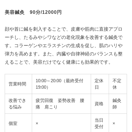
美容鍼灸 90分/12000円
顔や首に鍼を刺入することで、皮膚や筋肉に直接アプロ
ーチし、たるみやシワなどの老化現象を改善する鍼灸で
す。コラーゲンやエラスチンの生成を促し、肌のハリや
弾力を高めます。また、内臓や自律神経のバランスも整
えることで、美容だけでなく健康にも効果的です。
10:00～20:00（最終受付
定休
不定
営業時間
19:00）
日
休
改善でき
疲労回復 姿勢改善 腰
鍼灸
資格
る悩み
痛 肩こり
師
当日
個室
×
×
受付