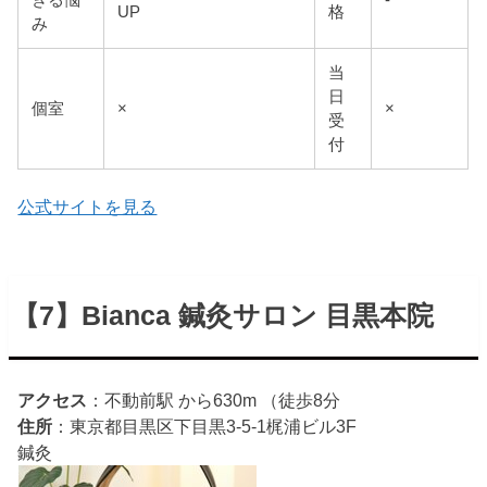
きる悩
-
UP
格
み
当
日
個室
×
×
受
付
公式サイトを見る
【7】Bianca 鍼灸サロン 目黒本院
アクセス
：不動前駅 から630m （徒歩8分
住所
：東京都目黒区下目黒3-5-1梶浦ビル3F
鍼灸