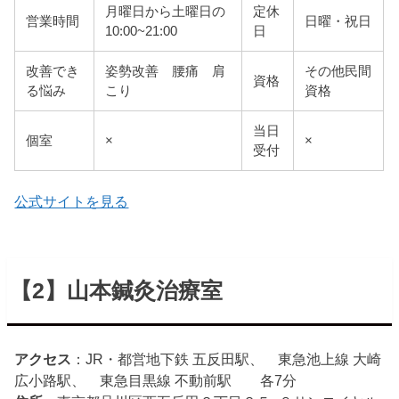
月曜日から土曜日の
定休
営業時間
日曜・祝日
10:00~21:00
日
改善でき
姿勢改善 腰痛 肩
その他民間
資格
る悩み
こり
資格
当日
個室
×
×
受付
公式サイトを見る
【2】山本鍼灸治療室
アクセス
：JR・都営地下鉄 五反田駅、 東急池上線 大崎
広小路駅、 東急目黒線 不動前駅 各7分