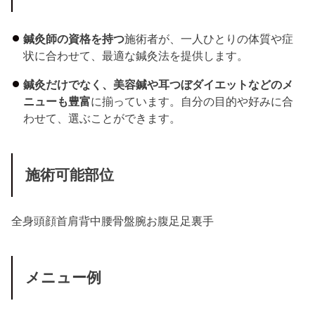
鍼灸師の資格を持つ
施術者が、一人ひとりの体質や症
状に合わせて、最適な鍼灸法を提供します。
鍼灸だけでなく、美容鍼や耳つぼダイエットなどのメ
ニューも豊富
に揃っています。自分の目的や好みに合
わせて、選ぶことができます。
施術可能部位
全身
頭
顔
首
肩
背中
腰
骨盤
腕
お腹
足
足裏
手
メニュー例