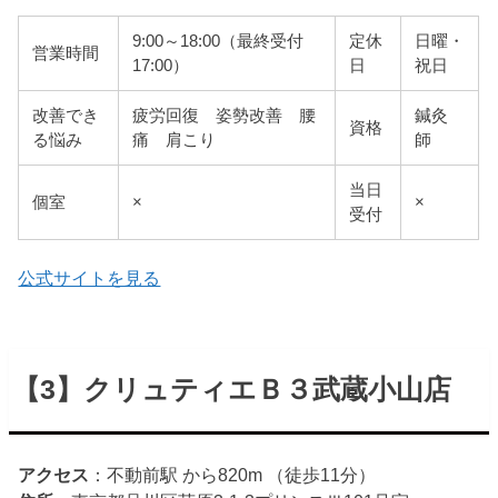
9:00～18:00（最終受付
定休
日曜・
営業時間
17:00）
日
祝日
改善でき
疲労回復 姿勢改善 腰
鍼灸
資格
る悩み
痛 肩こり
師
当日
個室
×
×
受付
公式サイトを見る
【3】クリュティエＢ３武蔵小山店
アクセス
：不動前駅 から820m （徒歩11分）