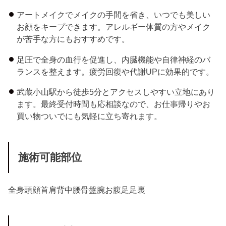
アートメイクでメイクの手間を省き、いつでも美しい
お顔をキープできます。アレルギー体質の方やメイク
が苦手な方にもおすすめです。
足圧で全身の血行を促進し、内臓機能や自律神経のバ
ランスを整えます。疲労回復や代謝UPに効果的です。
武蔵小山駅から徒歩5分とアクセスしやすい立地にあり
ます。最終受付時間も応相談なので、お仕事帰りやお
買い物ついでにも気軽に立ち寄れます。
施術可能部位
全身
頭
顔
首
肩
背中
腰
骨盤
腕
お腹
足
足裏