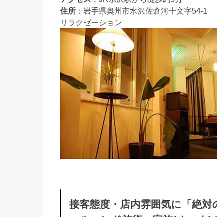
住所
：岩手県奥州市水沢佐倉河十文字54-1
リラクゼーション
接客態度・店内雰囲気に「絶対