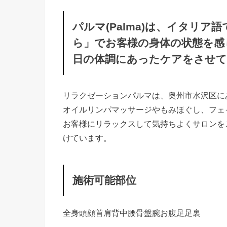
パルマ(Palma)は、イタリ
ら」でお客様の身体の状態を感
日の体調にあったケアをさせ
リラクゼーションパルマは、奥州市水沢区に
オイルリンパマッサージやもみほぐし、フェ
お客様にリラックスして気持ちよくサロンを
けています。
施術可能部位
全身
頭
顔
首
肩
背中
腰
骨盤
腕
お腹
足
足裏