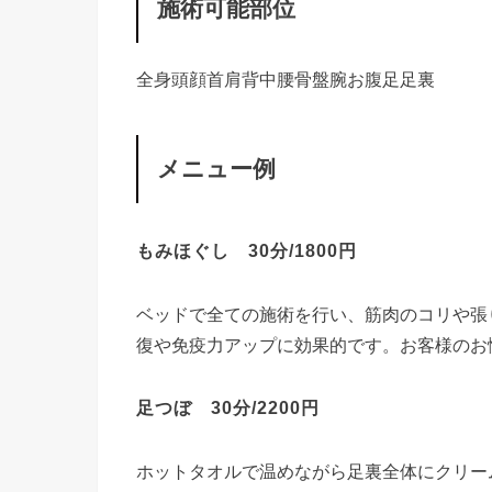
施術可能部位
全身
頭
顔
首
肩
背中
腰
骨盤
腕
お腹
足
足裏
メニュー例
もみほぐし 30分/1800円
ベッドで全ての施術を行い、筋肉のコリや張
復や免疫力アップに効果的です。お客様のお
足つぼ 30分/2200円
ホットタオルで温めながら足裏全体にクリー