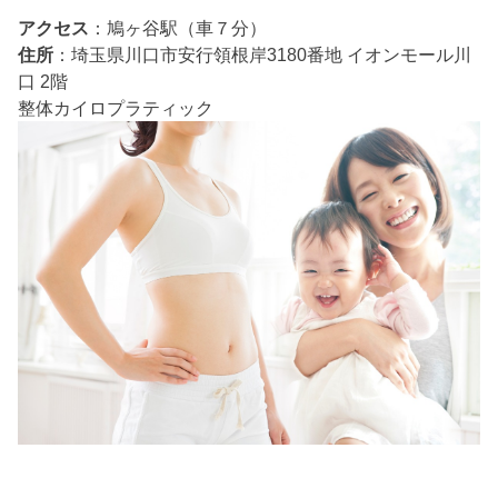
アクセス
：鳩ヶ谷駅（車７分）
住所
：埼玉県川口市安行領根岸3180番地 イオンモール川
口 2階
整体
カイロプラティック