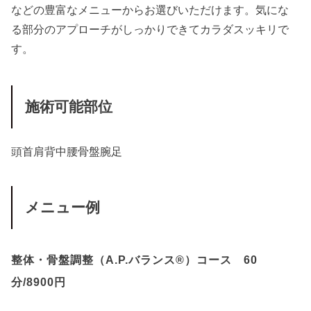
などの豊富なメニューからお選びいただけます。気にな
る部分のアプローチがしっかりできてカラダスッキリで
す。
施術可能部位
頭
首
肩
背中
腰
骨盤
腕
足
メニュー例
整体・骨盤調整（A.P.バランス®）コース 60
分/8900円