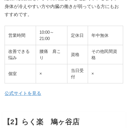
身体が冷えやすい方や内臓の働きが弱っている方にもお
すすめです。
10:00～
営業時間
定休日
年中無休
21:00
改善できる
腰痛 肩こ
その他民間資
資格
悩み
り
格
当日受
個室
×
×
付
公式サイトを見る
【2】らく楽 鳩ヶ谷店