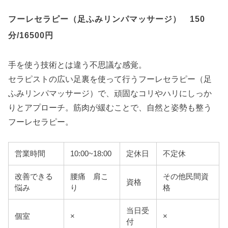
フーレセラピー（足ふみリンパマッサージ） 150
分/16500円
手を使う技術とは違う不思議な感覚。
セラピストの広い足裏を使って行うフーレセラピー（足
ふみリンパマッサージ）で、頑固なコリやハリにしっか
りとアプローチ。筋肉が緩むことで、自然と姿勢も整う
フーレセラピー。
営業時間
10:00~18:00
定休日
不定休
改善できる
腰痛 肩こ
その他民間資
資格
悩み
り
格
当日受
個室
×
×
付