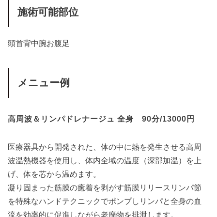
施術可能部位
頭
首
背中
腕
お腹
足
メニュー例
高周波＆リンパドレナージュ 全身 90分/13000円
医療器具から開発された、体の中に熱を発生させる高周
波温熱機器を使用し、体内全域の温度（深部加温）を上
げ、体を芯から温めます。
凝り固まった筋膜の癒着を剥がす筋膜リリースリンパ節
を特殊なハンドテクニックでポンプしリンパと全身の血
流を効率的に促進しながら老廃物を排泄します。