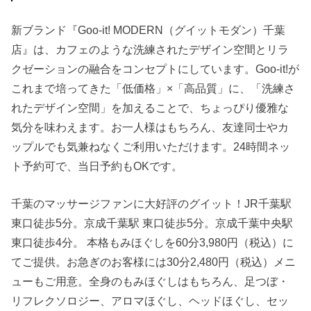
新ブランド『Goo-it! MODERN（グイットモダン）千葉
店』は、カフェのような洗練されたデザイン空間とリラ
クゼーションの融合をコンセプトにしています。Goo-it!が
これまで培ってきた「低価格」×「高品質」に、「洗練さ
れたデザイン空間」を加えることで、ちょっぴり優雅な
気分を味わえます。お一人様はもちろん、友達同士やカ
ップルでも気兼ねなくご利用いただけます。24時間ネッ
ト予約可で、当日予約もOKです。
千葉のマッサージファンに大好評のグイット！JR千葉駅
東口徒歩5分。京成千葉駅 東口徒歩5分。京成千葉中央駅
東口徒歩4分。 本格もみほぐしを60分3,980円（税込）に
てご提供。お急ぎのお客様には30分2,480円（税込）メニ
ューもご用意。全身のもみほぐしはもちろん、足つぼ・
リフレクソロジー、アロマほぐし、ヘッドほぐし、セッ