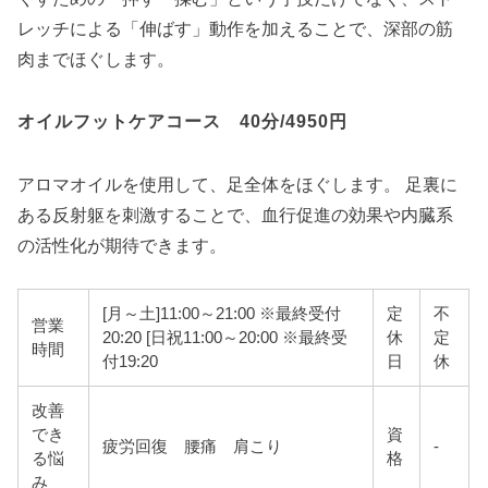
レッチによる「伸ばす」動作を加えることで、深部の筋
肉までほぐします。
オイルフットケアコース 40分/4950円
アロマオイルを使用して、足全体をほぐします。 足裏に
ある反射躯を刺激することで、血行促進の効果や内臓系
の活性化が期待できます。
[月～土]11:00～21:00 ※最終受付
定
不
営業
20:20 [日祝11:00～20:00 ※最終受
休
定
時間
付19:20
日
休
改善
でき
資
疲労回復 腰痛 肩こり
-
る悩
格
み