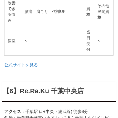
改善
その他
でき
資
腰痛 肩こり 代謝UP
民間資
る悩
格
格
み
当
日
個室
×
×
受
付
公式サイトを見る
【6】Re.Ra.Ku 千葉中央店
アクセス
：千葉駅 (JR中央・総武線) 徒歩8分
住所
：千葉県千葉市中央区中央 2-5-1 千葉中央ツインビル