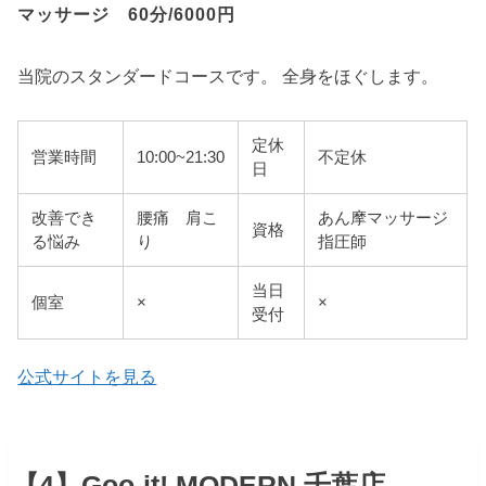
マッサージ 60分/6000円
当院のスタンダードコースです。 全身をほぐします。
定休
営業時間
10:00~21:30
不定休
日
改善でき
腰痛 肩こ
あん摩マッサージ
資格
る悩み
り
指圧師
当日
個室
×
×
受付
公式サイトを見る
【4】Goo-it! MODERN 千葉店