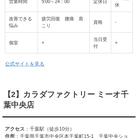
営業時間
9:00～24：00
定休日
休
改善できる
疲労回復 腰痛 肩
資格
-
悩み
こり
当日受
個室
×
×
付
公式サイトを見る
【2】カラダファクトリー ミーオ千
葉中央店
アクセス
：千葉駅（徒歩10分）
住所
：千葉県千葉市中央区本千葉町15-1 千葉中央ショ